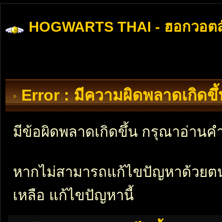
HOGWARTS THAI - ฮอกวอตส
Error : มีความผิดพลาดเกิดข
มีข้อผิดพลาดเกิดขึ้น กรุณาอ่าน
หากไม่สามารถแก้ไขปัญหาด้วยตนเอ
เหลือ แก้ไขปัญหานี้