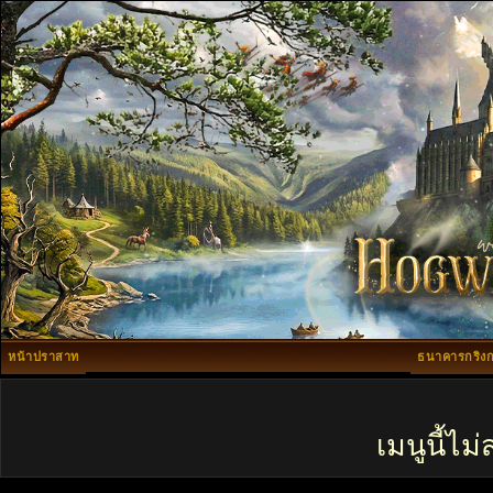
หน้าปราสาท
ธนาคารกริงก
เมนูนี้ไ