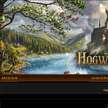
หน้าปราสาท
ธนาคารกริงก
เมน