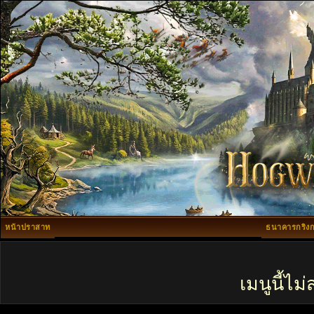
หน้าปราสาท
ธนาคารกริงก
เมนูนี้ไ