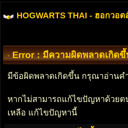
HOGWARTS THAI - ฮอกวอตส
Error : มีความผิดพลาดเกิดข
มีข้อผิดพลาดเกิดขึ้น กรุณาอ่าน
หากไม่สามารถแก้ไขปัญหาด้วยตนเอ
เหลือ แก้ไขปัญหานี้