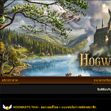
หน้าปราสาท
ธนาคารกริงก
ยินดีต้อนรั
HOGWARTS THAI - ฮอกวอตส์ไทย
> แบบฟอร์มการสมัครสมาชิก