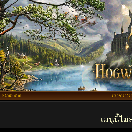
หน้าปราสาท
ธนาคารกริงก
เมนูนี้ไ