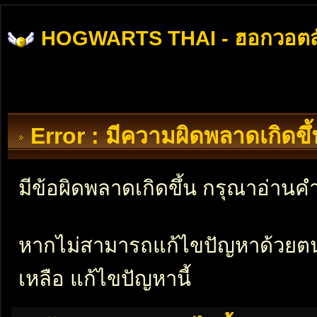
HOGWARTS THAI - ฮอกวอตส
Error : มีความผิดพลาดเกิดข
มีข้อผิดพลาดเกิดขึ้น กรุณาอ่าน
หากไม่สามารถแก้ไขปัญหาด้วยตนเอ
เหลือ แก้ไขปัญหานี้