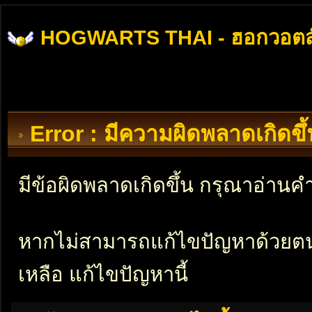
HOGWARTS THAI - ฮอกวอตส
Error : มีความผิดพลาดเกิดข
มีข้อผิดพลาดเกิดขึ้น กรุณาอ่าน
หากไม่สามารถแก้ไขปัญหาด้วยตนเอ
เหลือ แก้ไขปัญหานี้