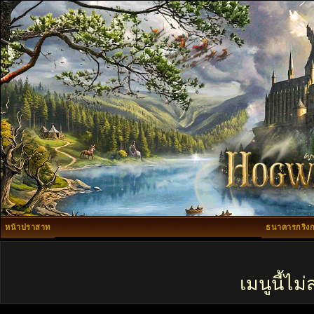
หน้าปราสาท
ธนาคารกริงก
เมนูนี้ไ