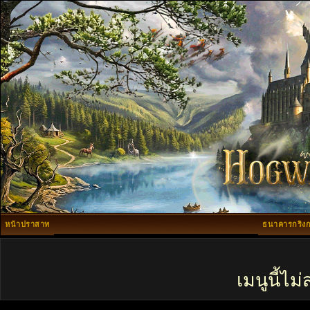
หน้าปราสาท
ธนาคารกริงก
เมนูนี้ไ