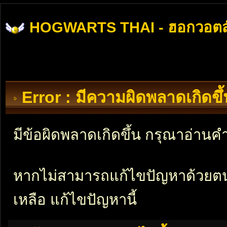
HOGWARTS THAI - ฮอกวอตส
Error : มีความผิดพลาดเกิดข
มีข้อผิดพลาดเกิดขึ้น กรุณาอ่าน
หากไม่สามารถแก้ไขปัญหาด้วยตนเอ
เหลือ แก้ไขปัญหานี้