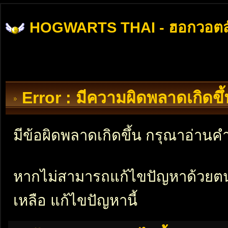
HOGWARTS THAI - ฮอกวอตส
Error : มีความผิดพลาดเกิดข
มีข้อผิดพลาดเกิดขึ้น กรุณาอ่าน
หากไม่สามารถแก้ไขปัญหาด้วยตนเอ
เหลือ แก้ไขปัญหานี้