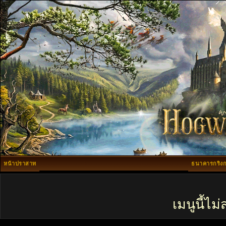
หน้าปราสาท
ธนาคารกริงก
เมนูนี้ไ