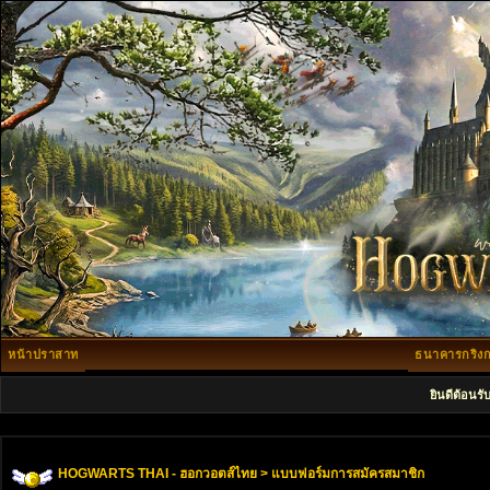
หน้าปราสาท
ธนาคารกริงก
ยินดีต้อนรั
HOGWARTS THAI - ฮอกวอตส์ไทย
> แบบฟอร์มการสมัครสมาชิก