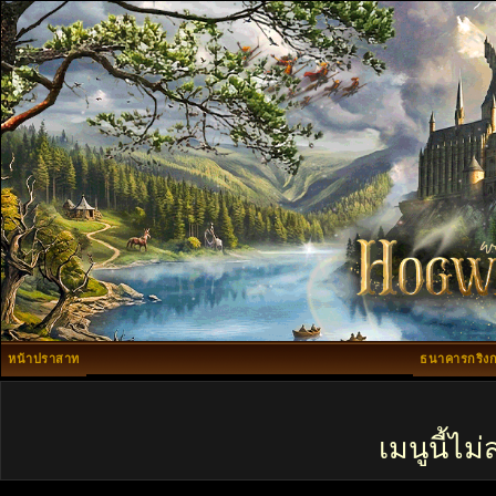
หน้าปราสาท
ธนาคารกริงก
เมนูนี้ไ