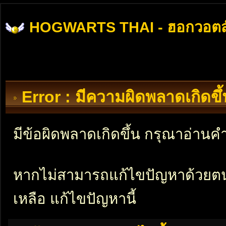
HOGWARTS THAI - ฮอกวอตส
Error : มีความผิดพลาดเกิดข
มีข้อผิดพลาดเกิดขึ้น กรุณาอ่าน
หากไม่สามารถแก้ไขปัญหาด้วยตนเอ
เหลือ แก้ไขปัญหานี้