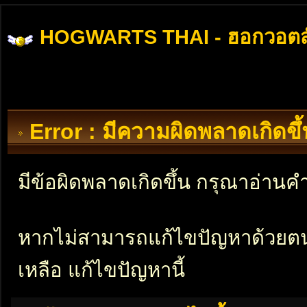
HOGWARTS THAI - ฮอกวอตส
Error : มีความผิดพลาดเกิดข
มีข้อผิดพลาดเกิดขึ้น กรุณาอ่าน
หากไม่สามารถแก้ไขปัญหาด้วยตนเอ
เหลือ แก้ไขปัญหานี้