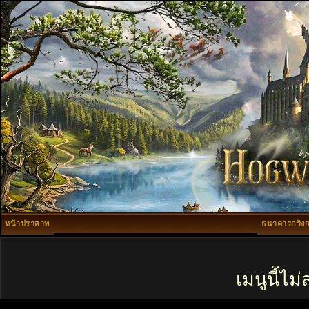
หน้าปราสาท
ธนาคารกริงก
เมนูนี้ไ