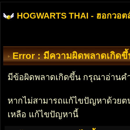
HOGWARTS THAI - ฮอกวอตส
Error : มีความผิดพลาดเกิดข
มีข้อผิดพลาดเกิดขึ้น กรุณาอ่าน
หากไม่สามารถแก้ไขปัญหาด้วยตนเอ
เหลือ แก้ไขปัญหานี้