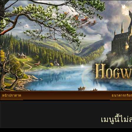
หน้าปราสาท
ธนาคารกริงก
เมนูนี้ไ