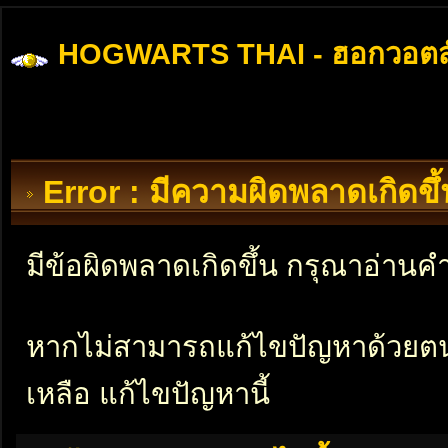
HOGWARTS THAI - ฮอกวอตส
Error : มีความผิดพลาดเกิดข
มีข้อผิดพลาดเกิดขึ้น กรุณาอ่าน
หากไม่สามารถแก้ไขปัญหาด้วยตนเอ
เหลือ แก้ไขปัญหานี้