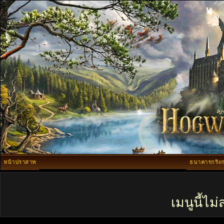
หน้าปราสาท
ธนาคารกริงก
เมนูนี้ไ