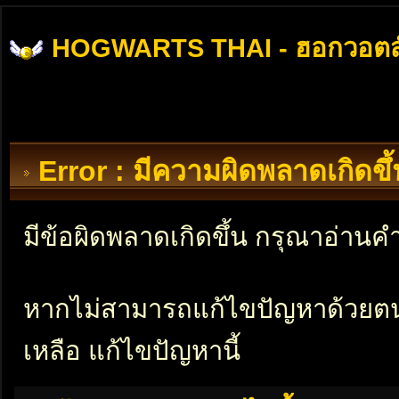
HOGWARTS THAI - ฮอกวอตส
Error : มีความผิดพลาดเกิดข
มีข้อผิดพลาดเกิดขึ้น กรุณาอ่าน
หากไม่สามารถแก้ไขปัญหาด้วยตนเอ
เหลือ แก้ไขปัญหานี้