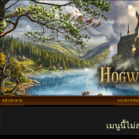
หน้าปราสาท
ธนาคารกริงก
เมนูนี้ไ