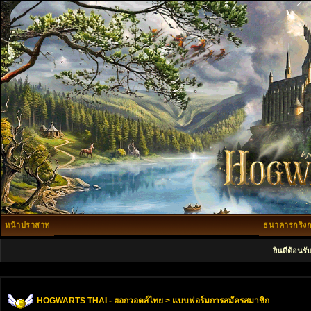
หน้าปราสาท
ธนาคารกริงก
ยินดีต้อนรั
HOGWARTS THAI - ฮอกวอตส์ไทย
> แบบฟอร์มการสมัครสมาชิก