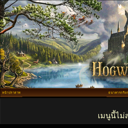
หน้าปราสาท
ธนาคารกริงก
เมนูนี้ไ