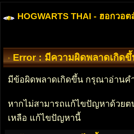
HOGWARTS THAI - ฮอกวอตส
Error : มีความผิดพลาดเกิดข
มีข้อผิดพลาดเกิดขึ้น กรุณาอ่าน
หากไม่สามารถแก้ไขปัญหาด้วยตนเอ
เหลือ แก้ไขปัญหานี้