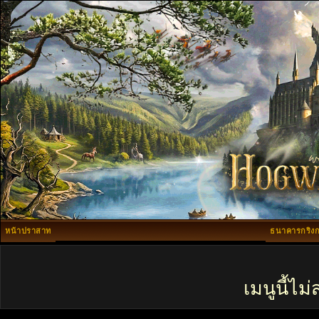
หน้าปราสาท
ธนาคารกริงก
เมนูนี้ไ