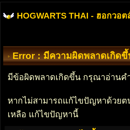
HOGWARTS THAI - ฮอกวอตส
Error : มีความผิดพลาดเกิดข
มีข้อผิดพลาดเกิดขึ้น กรุณาอ่าน
หากไม่สามารถแก้ไขปัญหาด้วยตนเอ
เหลือ แก้ไขปัญหานี้