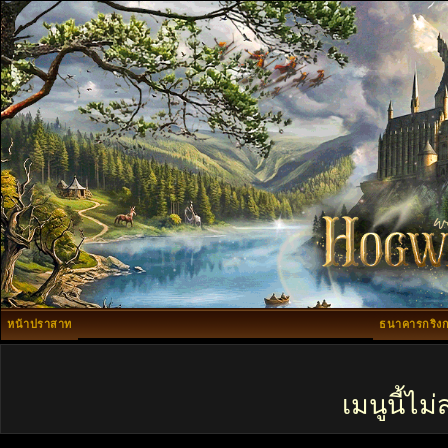
หน้าปราสาท
ธนาคารกริงก
เมนูนี้ไ