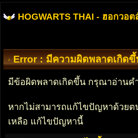
HOGWARTS THAI - ฮอกวอตส
Error : มีความผิดพลาดเกิดข
มีข้อผิดพลาดเกิดขึ้น กรุณาอ่าน
หากไม่สามารถแก้ไขปัญหาด้วยตนเอ
เหลือ แก้ไขปัญหานี้