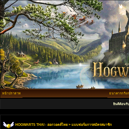
หน้าปราสาท
ธนาคารกริงก
ยินดีต้อนรั
HOGWARTS THAI - ฮอกวอตส์ไทย
> แบบฟอร์มการสมัครสมาชิก