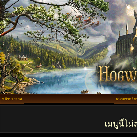
หน้าปราสาท
ธนาคารกริงก
เมนูนี้ไ