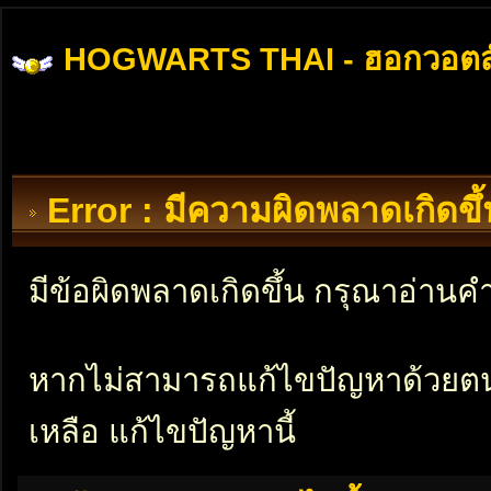
HOGWARTS THAI - ฮอกวอตส
Error : มีความผิดพลาดเกิดข
มีข้อผิดพลาดเกิดขึ้น กรุณาอ่าน
หากไม่สามารถแก้ไขปัญหาด้วยตนเอ
เหลือ แก้ไขปัญหานี้