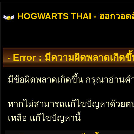
HOGWARTS THAI - ฮอกวอตส
Error : มีความผิดพลาดเกิดข
มีข้อผิดพลาดเกิดขึ้น กรุณาอ่าน
หากไม่สามารถแก้ไขปัญหาด้วยตนเอ
เหลือ แก้ไขปัญหานี้