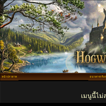
หน้าปราสาท
ธนาคารกริงก
เมนูนี้ไ