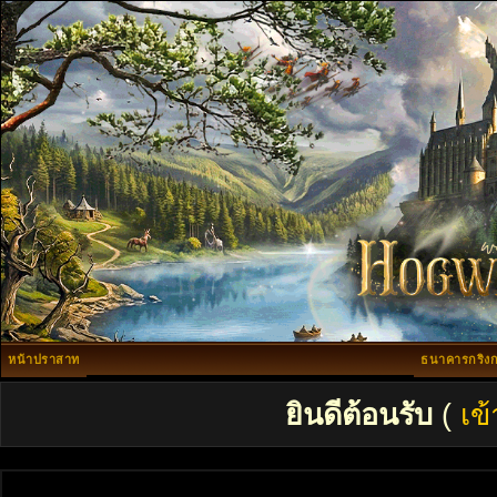
หน้าปราสาท
ธนาคารกริงก
ยินดีต้อนรับ
(
เข้