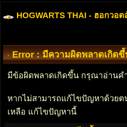
HOGWARTS THAI - ฮอกวอตส
Error : มีความผิดพลาดเกิดข
มีข้อผิดพลาดเกิดขึ้น กรุณาอ่าน
หากไม่สามารถแก้ไขปัญหาด้วยตนเอ
เหลือ แก้ไขปัญหานี้