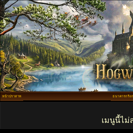
หน้าปราสาท
ธนาคารกริงก
เมนูนี้ไ