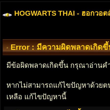
HOGWARTS THAI - ฮอกวอตส
Error : มีความผิดพลาดเกิดข
มีข้อผิดพลาดเกิดขึ้น กรุณาอ่าน
หากไม่สามารถแก้ไขปัญหาด้วยตนเอ
เหลือ แก้ไขปัญหานี้