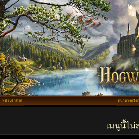
หน้าปราสาท
ธนาคารกริงก
เมนูนี้ไ