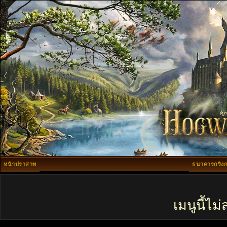
หน้าปราสาท
ธนาคารกริงก
เมนูนี้ไ