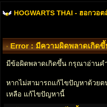
HOGWARTS THAI - ฮอกวอตส
Error : มีความผิดพลาดเกิดข
มีข้อผิดพลาดเกิดขึ้น กรุณาอ่าน
หากไม่สามารถแก้ไขปัญหาด้วยตนเอ
เหลือ แก้ไขปัญหานี้