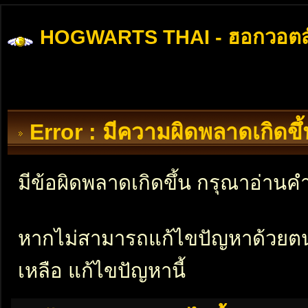
HOGWARTS THAI - ฮอกวอตส
Error : มีความผิดพลาดเกิดข
มีข้อผิดพลาดเกิดขึ้น กรุณาอ่าน
หากไม่สามารถแก้ไขปัญหาด้วยตนเอ
เหลือ แก้ไขปัญหานี้