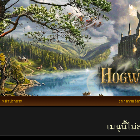
หน้าปราสาท
ธนาคารกริงก
เมนูนี้ไ