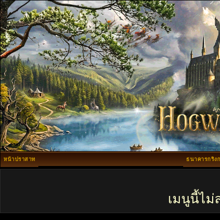
หน้าปราสาท
ธนาคารกริงก
เมนูนี้ไ