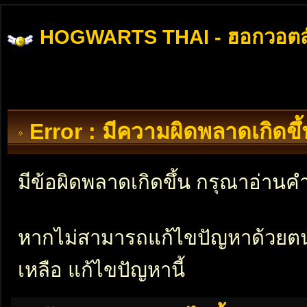
HOGWARTS THAI - ฮอกวอตส
Error : มีความผิดพลาดเกิดข
มีข้อผิดพลาดเกิดขึ้น กรุณาอ่าน
หากไม่สามารถแก้ไขปัญหาด้วยตนเอ
เหลือ แก้ไขปัญหานี้