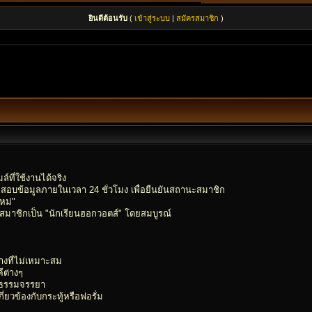
ยินดีต้อนรับ
(
เข้าสู่ระบบ
|
สมัครสมาชิก
)
์ที่ใช้งานได้จริง
อบข้อมูลภายในเวลา 24 ชั่วโมง เพื่อยืนยันสถานะสมาชิก
หม่"
ลุ่มสมาชิกเป็น "นักเรียนฮอกวอตส์" โดยสมบูรณ์
ทางที่ไม่เหมาะสม
ีต่างๆ
ีลธรรมจรรยา
่ยวข้องกับกระทู้หรือฟอรั่ม