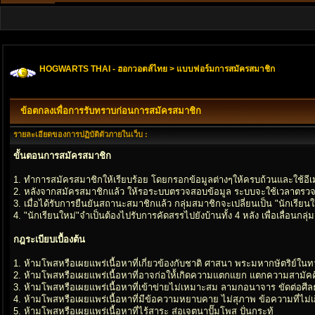
HOGWARTS THAI - ฮอกวอตส์ไทย
> แบบฟอร์มการสมัครสมาชิก
ข้อตกลงเพื่อการรับทราบก่อนการสมัครสมาชิก
รายละเอียดของการปฏิบัติตัวภายในเว็บ :
ขั้นตอนการสมัครสมาชิก
1. ทำการสมัครสมาชิกให้เรียบร้อย โดยกรอกข้อมูลต่างๆให้ครบถ้วนและใช้อีเมล
2. หลังจากสมัครสมาชิกแล้ว ให้รอระบบตรวจสอบข้อมูล ระบบจะใช้เวลาตรวจส
3. เมื่อได้รับการยืนยันสถานะสมาชิกแล้ว กลุ่มสมาชิกจะเปลี่ยนเป็น "นักเรียนใ
4. "นักเรียนใหม่"จำเป็นต้องไปรับการคัดสรรไปยังบ้านทั้ง 4 หลัง เพื่อเลื่อนก
กฎระเบียบเบื้องต้น
1. ห้ามโพสหรือเผยแพร่เนื้อหาที่เกี่ยวข้องกับชาติ ศาสนา พระมหากษัตริย์ใน
2. ห้ามโพสหรือเผยแพร่เนื้อหาที่อาจก่อให้้เกิดความแตกแยก แตกความสามัคค
3. ห้ามโพสหรือเผยแพร่เนื้อหาที่เข้าข่ายไม่เหมาะสม ลามกอนาจาร ขัดต่อศ
4. ห้ามโพสหรือเผยแพร่เนื้อหาที่มีข้อความหยาบคาย ไม่สุภาพ ข้อความที่ไม่เกี
5. ห้ามโพสหรือเผยแพร่เนื้อหาที่ไร้สาระ ส่อเจตนาปั๊มโพส ปั่นกระทู้