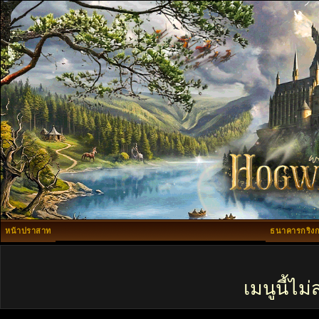
หน้าปราสาท
ธนาคารกริงก
เมนูนี้ไ