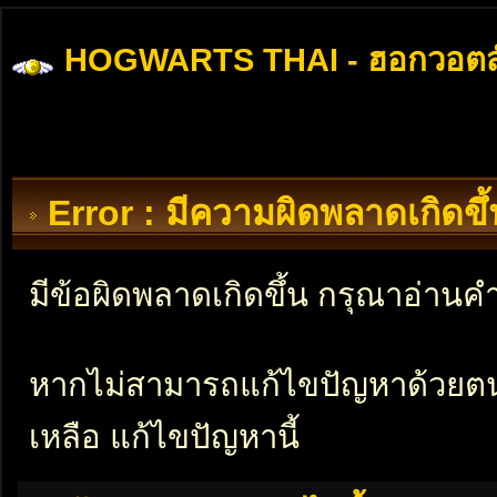
HOGWARTS THAI - ฮอกวอตส
Error : มีความผิดพลาดเกิดข
มีข้อผิดพลาดเกิดขึ้น กรุณาอ่าน
หากไม่สามารถแก้ไขปัญหาด้วยตนเอ
เหลือ แก้ไขปัญหานี้