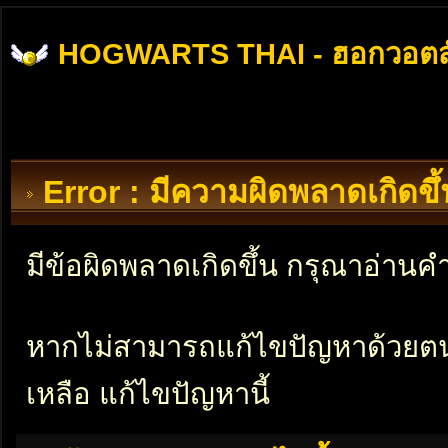
HOGWARTS THAI - ฮอกวอตส
Error : มีความผิดพลาดเกิดข
มีข้อผิดพลาดเกิดขึ้น กรุณาอ่าน
หากไม่สามารถแก้ไขปัญหาด้วยตนเอ
เหลือ แก้ไขปัญหานี้