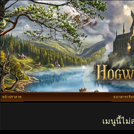
หน้าปราสาท
ธนาคารกริงก
เมนูนี้ไ