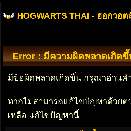
HOGWARTS THAI - ฮอกวอตส
Error : มีความผิดพลาดเกิดข
มีข้อผิดพลาดเกิดขึ้น กรุณาอ่าน
หากไม่สามารถแก้ไขปัญหาด้วยตนเอ
เหลือ แก้ไขปัญหานี้