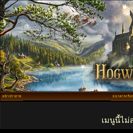
หน้าปราสาท
ธนาคารกริงก
เมนูนี้ไ