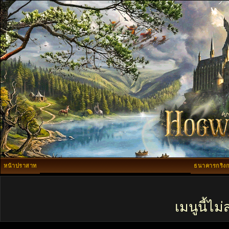
หน้าปราสาท
ธนาคารกริงก
เมนูนี้ไ