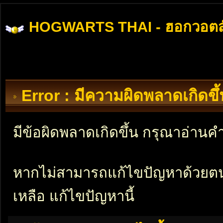
HOGWARTS THAI - ฮอกวอตส
Error : มีความผิดพลาดเกิดข
มีข้อผิดพลาดเกิดขึ้น กรุณาอ่าน
หากไม่สามารถแก้ไขปัญหาด้วยตนเอ
เหลือ แก้ไขปัญหานี้