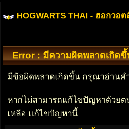
HOGWARTS THAI - ฮอกวอตส
Error : มีความผิดพลาดเกิดข
มีข้อผิดพลาดเกิดขึ้น กรุณาอ่าน
หากไม่สามารถแก้ไขปัญหาด้วยตนเอ
เหลือ แก้ไขปัญหานี้