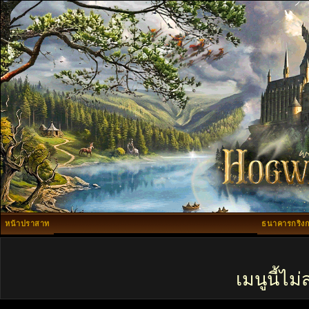
หน้าปราสาท
ธนาคารกริงก
เมนูนี้ไ