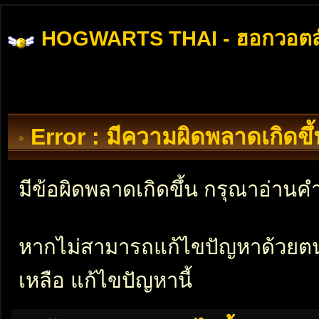
HOGWARTS THAI - ฮอกวอตส
Error : มีความผิดพลาดเกิดข
มีข้อผิดพลาดเกิดขึ้น กรุณาอ่าน
หากไม่สามารถแก้ไขปัญหาด้วยตนเอ
เหลือ แก้ไขปัญหานี้