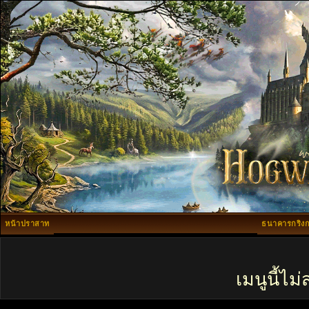
หน้าปราสาท
ธนาคารกริงก
เมนูนี้ไ