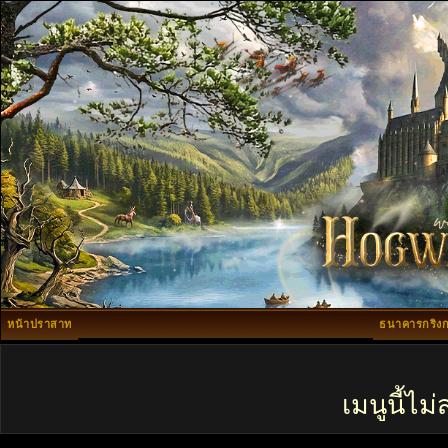
หน้าปราสาท
ธนาคารกริงก
เมนูนี้ไ