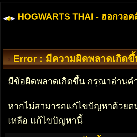
HOGWARTS THAI - ฮอกวอตส
Error : มีความผิดพลาดเกิดข
มีข้อผิดพลาดเกิดขึ้น กรุณาอ่าน
หากไม่สามารถแก้ไขปัญหาด้วยตนเอ
เหลือ แก้ไขปัญหานี้