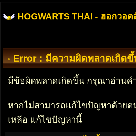
HOGWARTS THAI - ฮอกวอตส
Error : มีความผิดพลาดเกิดข
มีข้อผิดพลาดเกิดขึ้น กรุณาอ่าน
หากไม่สามารถแก้ไขปัญหาด้วยตนเอ
เหลือ แก้ไขปัญหานี้