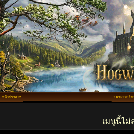
หน้าปราสาท
ธนาคารกริงก
เมนูนี้ไ