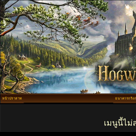
หน้าปราสาท
ธนาคารกริงก
เมนูนี้ไ