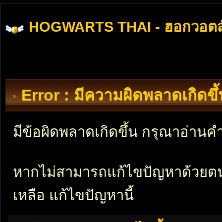
HOGWARTS THAI - ฮอกวอตส
Error : มีความผิดพลาดเกิดข
มีข้อผิดพลาดเกิดขึ้น กรุณาอ่าน
หากไม่สามารถแก้ไขปัญหาด้วยตนเอ
เหลือ แก้ไขปัญหานี้