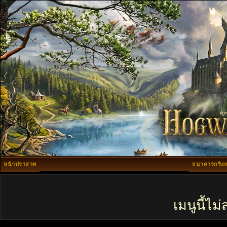
หน้าปราสาท
ธนาคารกริงก
เมนูนี้ไ