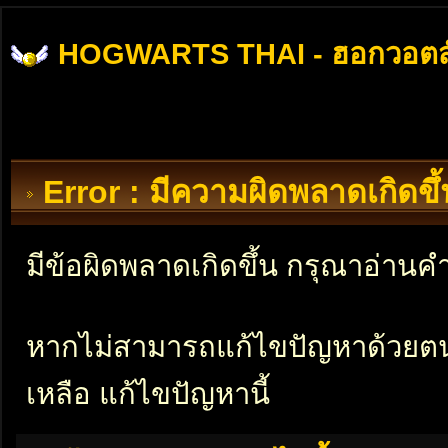
HOGWARTS THAI - ฮอกวอตส
Error : มีความผิดพลาดเกิดข
มีข้อผิดพลาดเกิดขึ้น กรุณาอ่าน
หากไม่สามารถแก้ไขปัญหาด้วยตนเอ
เหลือ แก้ไขปัญหานี้