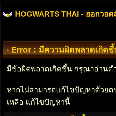
HOGWARTS THAI - ฮอกวอตส
Error : มีความผิดพลาดเกิดข
มีข้อผิดพลาดเกิดขึ้น กรุณาอ่าน
หากไม่สามารถแก้ไขปัญหาด้วยตนเอ
เหลือ แก้ไขปัญหานี้