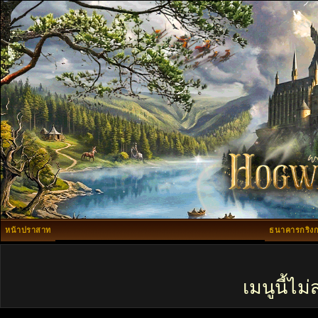
หน้าปราสาท
ธนาคารกริงก
เมนูนี้ไ