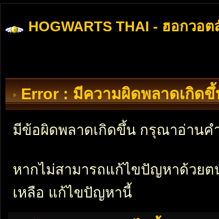
HOGWARTS THAI - ฮอกวอตส
Error : มีความผิดพลาดเกิดข
มีข้อผิดพลาดเกิดขึ้น กรุณาอ่าน
หากไม่สามารถแก้ไขปัญหาด้วยตนเอ
เหลือ แก้ไขปัญหานี้