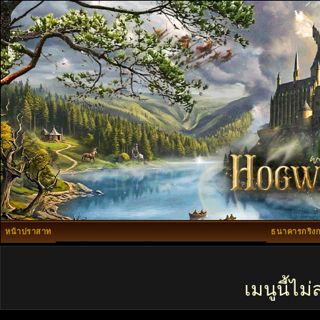
หน้าปราสาท
ธนาคารกริงก
เมนูนี้ไ