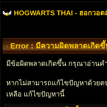
HOGWARTS THAI - ฮอกวอตส
Error : มีความผิดพลาดเกิดข
มีข้อผิดพลาดเกิดขึ้น กรุณาอ่าน
หากไม่สามารถแก้ไขปัญหาด้วยตนเอ
เหลือ แก้ไขปัญหานี้