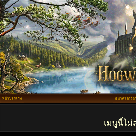
หน้าปราสาท
ธนาคารกริงก
เมนูนี้ไ