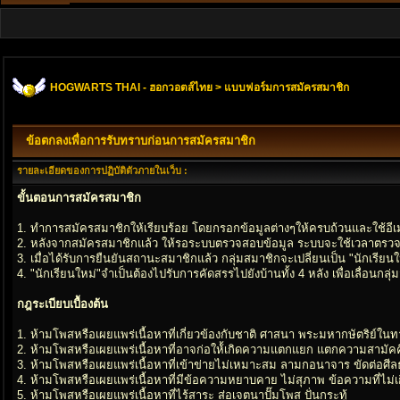
HOGWARTS THAI - ฮอกวอตส์ไทย
> แบบฟอร์มการสมัครสมาชิก
ข้อตกลงเพื่อการรับทราบก่อนการสมัครสมาชิก
รายละเอียดของการปฏิบัติตัวภายในเว็บ :
ขั้นตอนการสมัครสมาชิก
1. ทำการสมัครสมาชิกให้เรียบร้อย โดยกรอกข้อมูลต่างๆให้ครบถ้วนและใช้อีเมล
2. หลังจากสมัครสมาชิกแล้ว ให้รอระบบตรวจสอบข้อมูล ระบบจะใช้เวลาตรวจส
3. เมื่อได้รับการยืนยันสถานะสมาชิกแล้ว กลุ่มสมาชิกจะเปลี่ยนเป็น "นักเรียนใ
4. "นักเรียนใหม่"จำเป็นต้องไปรับการคัดสรรไปยังบ้านทั้ง 4 หลัง เพื่อเลื่อนก
กฎระเบียบเบื้องต้น
1. ห้ามโพสหรือเผยแพร่เนื้อหาที่เกี่ยวข้องกับชาติ ศาสนา พระมหากษัตริย์ใน
2. ห้ามโพสหรือเผยแพร่เนื้อหาที่อาจก่อให้้เกิดความแตกแยก แตกความสามัคค
3. ห้ามโพสหรือเผยแพร่เนื้อหาที่เข้าข่ายไม่เหมาะสม ลามกอนาจาร ขัดต่อศ
4. ห้ามโพสหรือเผยแพร่เนื้อหาที่มีข้อความหยาบคาย ไม่สุภาพ ข้อความที่ไม่เกี
5. ห้ามโพสหรือเผยแพร่เนื้อหาที่ไร้สาระ ส่อเจตนาปั๊มโพส ปั่นกระทู้