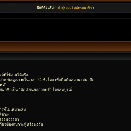
ยินดีต้อนรับ
(
เข้าสู่ระบบ
|
สมัครสมาชิก
)
์ที่ใช้งานได้จริง
อบข้อมูลภายในเวลา 24 ชั่วโมง เพื่อยืนยันสถานะสมาชิก
หม่"
ลุ่มสมาชิกเป็น "นักเรียนฮอกวอตส์" โดยสมบูรณ์
ทางที่ไม่เหมาะสม
ีต่างๆ
ีลธรรมจรรยา
่ยวข้องกับกระทู้หรือฟอรั่ม