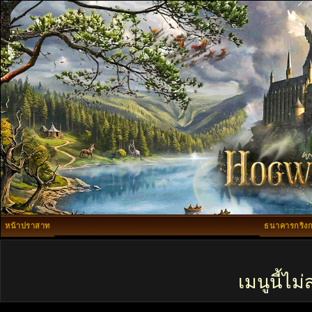
หน้าปราสาท
ธนาคารกริงก
เมนูนี้ไ