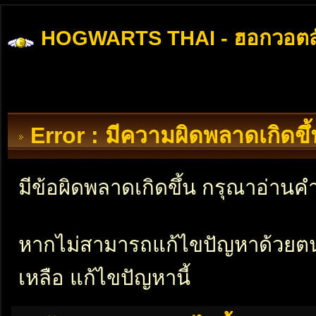
HOGWARTS THAI - ฮอกวอตส
Error : มีความผิดพลาดเกิดข
มีข้อผิดพลาดเกิดขึ้น กรุณาอ่าน
หากไม่สามารถแก้ไขปัญหาด้วยตนเอ
เหลือ แก้ไขปัญหานี้