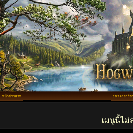
หน้าปราสาท
ธนาคารกริงก
เมนูนี้ไ