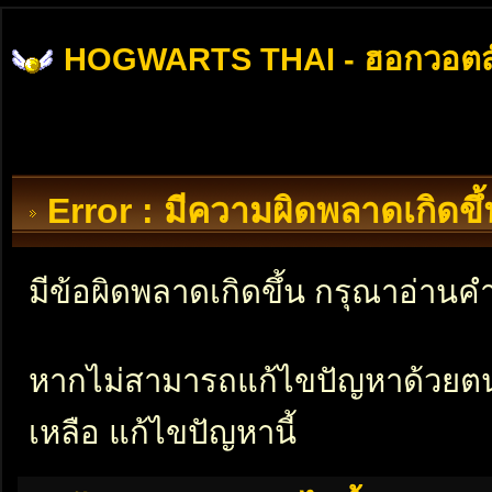
HOGWARTS THAI - ฮอกวอตส
Error : มีความผิดพลาดเกิดข
มีข้อผิดพลาดเกิดขึ้น กรุณาอ่าน
หากไม่สามารถแก้ไขปัญหาด้วยตนเอ
เหลือ แก้ไขปัญหานี้