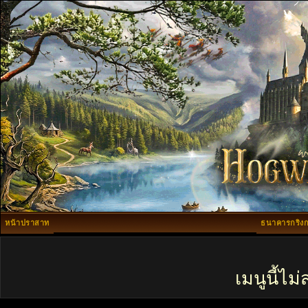
หน้าปราสาท
ธนาคารกริงก
เมนูนี้ไ