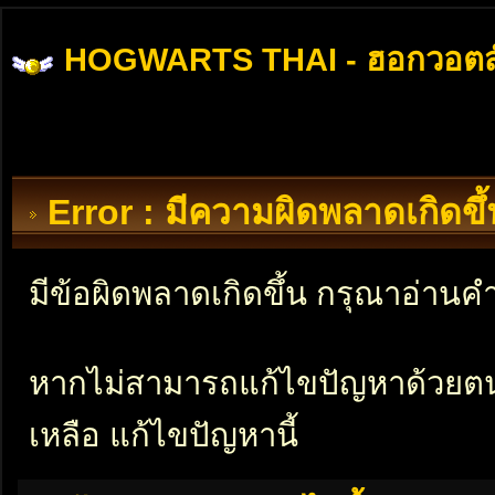
HOGWARTS THAI - ฮอกวอตส
Error : มีความผิดพลาดเกิดข
มีข้อผิดพลาดเกิดขึ้น กรุณาอ่าน
หากไม่สามารถแก้ไขปัญหาด้วยตนเอ
เหลือ แก้ไขปัญหานี้