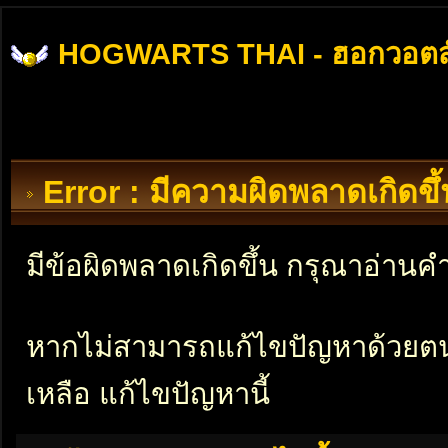
HOGWARTS THAI - ฮอกวอตส
Error : มีความผิดพลาดเกิดข
มีข้อผิดพลาดเกิดขึ้น กรุณาอ่าน
หากไม่สามารถแก้ไขปัญหาด้วยตนเอ
เหลือ แก้ไขปัญหานี้