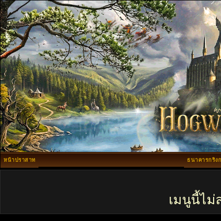
หน้าปราสาท
ธนาคารกริงก
เมนูนี้ไ