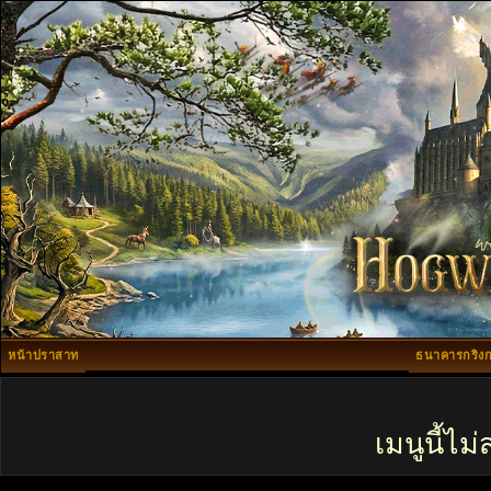
หน้าปราสาท
ธนาคารกริงก
เมนูนี้ไ