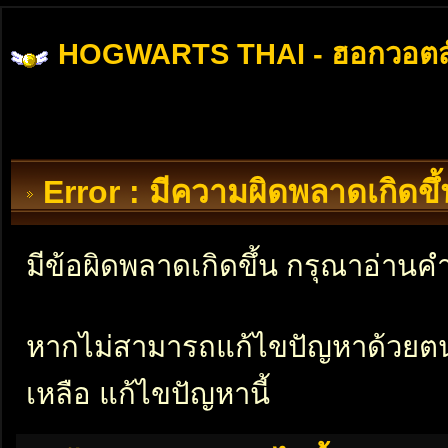
HOGWARTS THAI - ฮอกวอตส
Error : มีความผิดพลาดเกิดข
มีข้อผิดพลาดเกิดขึ้น กรุณาอ่าน
หากไม่สามารถแก้ไขปัญหาด้วยตนเอ
เหลือ แก้ไขปัญหานี้