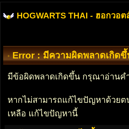
HOGWARTS THAI - ฮอกวอตส
Error : มีความผิดพลาดเกิดข
มีข้อผิดพลาดเกิดขึ้น กรุณาอ่าน
หากไม่สามารถแก้ไขปัญหาด้วยตนเอ
เหลือ แก้ไขปัญหานี้