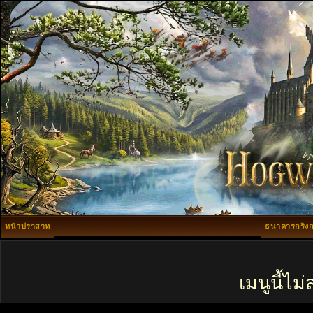
หน้าปราสาท
ธนาคารกริงก
เมนูนี้ไ