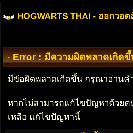
HOGWARTS THAI - ฮอกวอตส
Error : มีความผิดพลาดเกิดข
มีข้อผิดพลาดเกิดขึ้น กรุณาอ่าน
หากไม่สามารถแก้ไขปัญหาด้วยตนเอ
เหลือ แก้ไขปัญหานี้