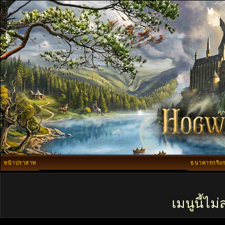
หน้าปราสาท
ธนาคารกริงก
เมนูนี้ไ