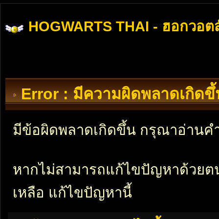
HOGWARTS THAI - ฮอกวอตส
Error : มีความผิดพลาดเกิดข
มีข้อผิดพลาดเกิดขึ้น กรุณาอ่าน
หากไม่สามารถแก้ไขปัญหาด้วยตนเอ
เหลือ แก้ไขปัญหานี้