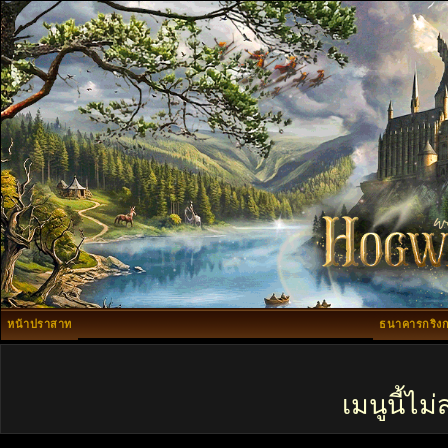
หน้าปราสาท
ธนาคารกริงก
เมนูนี้ไ